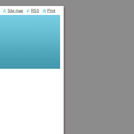
Site map
RSS
Print